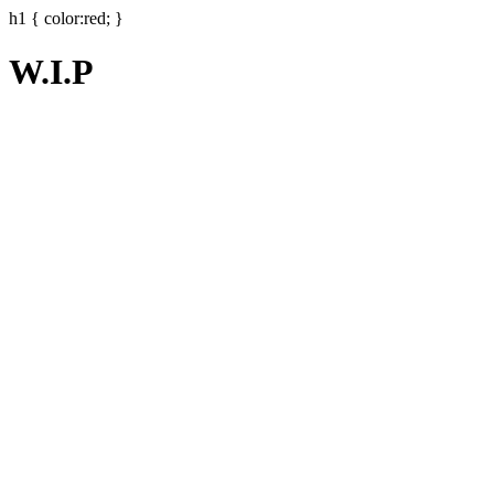
h1 { color:red; }
W.I.P